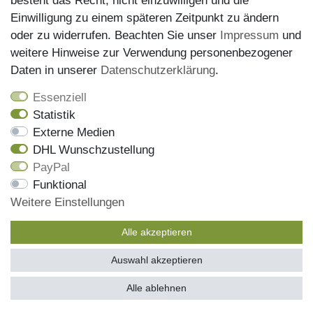
besteht das Recht, nicht einzuwilligen und die
Einwilligung zu einem späteren Zeitpunkt zu ändern
oder zu widerrufen. Beachten Sie unser
Impressum
und
weitere Hinweise zur Verwendung personenbezogener
Versand
Daten in unserer
Daten­schutz­erklärung
.
Essenziell
Statistik
Externe Medien
DHL Wunschzustellung
PayPal
Wir haben alle Artikel auf Lager und liefern mit unserem
Funktional
Versandpartner DHL
Weitere Einstellungen
Bestellungen die bis 13 Uhr eingehen, werden noch am
gleichen Tag versendet, die Sendungsnummer erhalen Sie
Alle akzeptieren
mit der Versandbestätigung per Email
Auswahl akzeptieren
© schuhfieber.de 2026 | Alle Rechte vorbehalten.
SEHR GUT
(4.97 / 5)
Alle ablehnen
aus
485
Bewertungen bei: ebay.de, amazon.de, shopvote.de ⓘ
Informationen zur Echtheit der Bewertungen