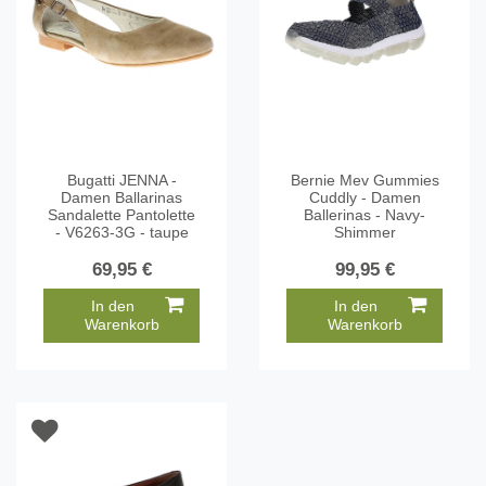
Bugatti JENNA -
Bernie Mev Gummies
Damen Ballarinas
Cuddly - Damen
Sandalette Pantolette
Ballerinas - Navy-
- V6263-3G - taupe
Shimmer
69,95 €
99,95 €
In den
In den
Warenkorb
Warenkorb