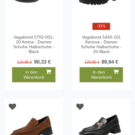
-31%
Vagabond 5703-001-
Vagabond 5440-101
20 Amina - Damen
Kenova - Damen
Schuhe Halbschuhe -
Schuhe Halbschuhe -
Black
20-Black
90,33 €
89,64 €
119,95 €
129,95 €
In den
In den
Warenkorb
Warenkorb