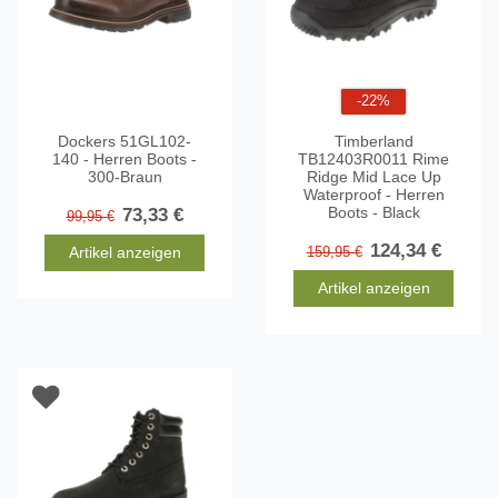
-22%
Dockers 51GL102-
Timberland
140 - Herren Boots -
TB12403R0011 Rime
300-Braun
Ridge Mid Lace Up
Waterproof - Herren
Boots - Black
73,33 €
99,95 €
124,34 €
Artikel anzeigen
159,95 €
Artikel anzeigen