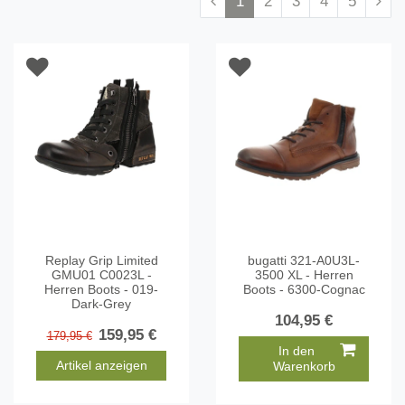
1
2
3
4
5
Replay Grip Limited
bugatti 321-A0U3L-
GMU01 C0023L -
3500 XL - Herren
Herren Boots - 019-
Boots - 6300-Cognac
Dark-Grey
104,95 €
159,95 €
179,95 €
In den
Artikel anzeigen
Warenkorb