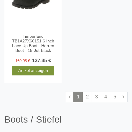
Timberland
TB1A27X60151 6 Inch
Lace Up Boot - Herren
Boot - 15-Jet-Black
137,35 €
169,95 €
Artikel anzeigen
1
2
3
4
5
Boots / Stiefel