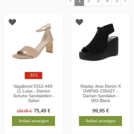
1
2
3
4
5
-31%
Vagabond 5312-440-
Replay Jess Denim X
11 Luisa - Damen
GWP4G C0042T -
Schuhe Sandaletten -
Damen Sandalen -
Safari
003-Black
75,49 €
99,95 €
109,95 €
Artikel anzeigen
Artikel anzeigen