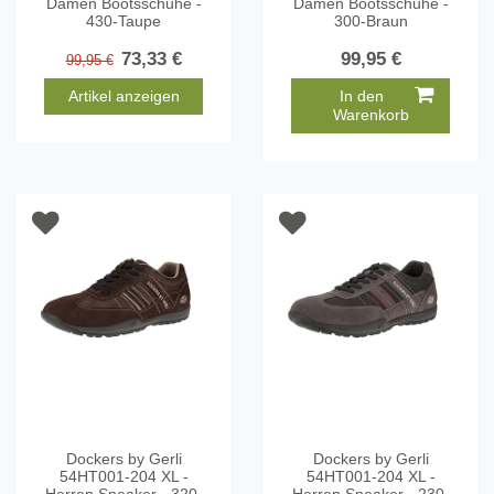
Damen Bootsschuhe -
Damen Bootsschuhe -
430-Taupe
300-Braun
73,33 €
99,95 €
99,95 €
Artikel anzeigen
In den
Warenkorb
Dockers by Gerli
Dockers by Gerli
54HT001-204 XL -
54HT001-204 XL -
Herren Sneaker - 320-
Herren Sneaker - 230-