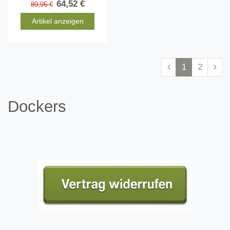
64,52 €
89,95 €
Artikel anzeigen
1
2
Dockers