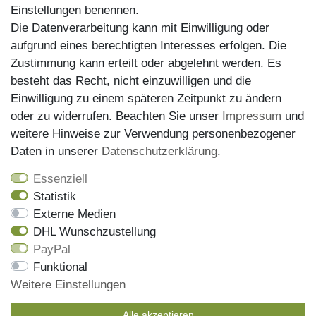
Einstellungen benennen.
Die Datenverarbeitung kann mit Einwilligung oder
aufgrund eines berechtigten Interesses erfolgen. Die
Zustimmung kann erteilt oder abgelehnt werden. Es
besteht das Recht, nicht einzuwilligen und die
Einwilligung zu einem späteren Zeitpunkt zu ändern
oder zu widerrufen. Beachten Sie unser
Impressum
und
weitere Hinweise zur Verwendung personenbezogener
Versand
Daten in unserer
Daten­schutz­erklärung
.
Essenziell
Statistik
Externe Medien
DHL Wunschzustellung
PayPal
Wir haben alle Artikel auf Lager und liefern mit unserem
Funktional
Versandpartner DHL
Weitere Einstellungen
Bestellungen die bis 13 Uhr eingehen, werden noch am
gleichen Tag versendet, die Sendungsnummer erhalen Sie
Alle akzeptieren