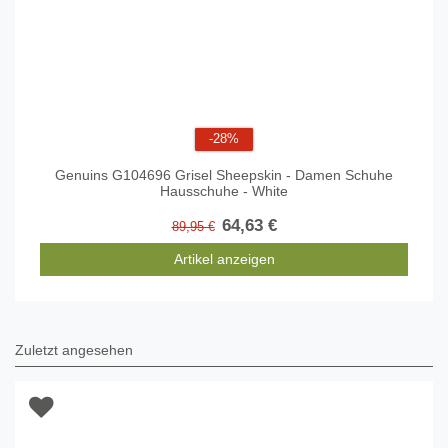
-28%
Genuins G104696 Grisel Sheepskin - Damen Schuhe
Hausschuhe - White
64,63 €
89,95 €
Artikel anzeigen
Zuletzt angesehen