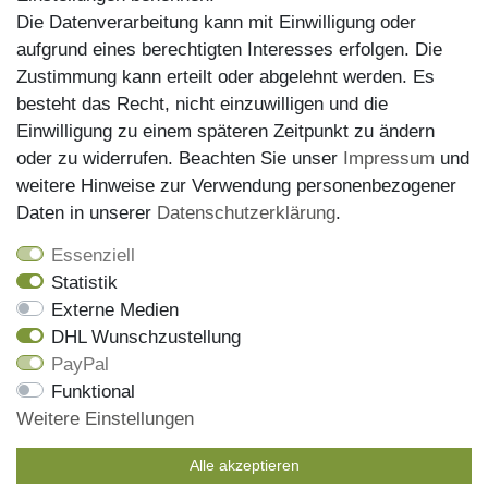
Die Datenverarbeitung kann mit Einwilligung oder
aufgrund eines berechtigten Interesses erfolgen. Die
Zustimmung kann erteilt oder abgelehnt werden. Es
besteht das Recht, nicht einzuwilligen und die
Einwilligung zu einem späteren Zeitpunkt zu ändern
oder zu widerrufen. Beachten Sie unser
Impressum
und
weitere Hinweise zur Verwendung personenbezogener
Versand
Daten in unserer
Daten­schutz­erklärung
.
Essenziell
Statistik
Externe Medien
DHL Wunschzustellung
PayPal
Wir haben alle Artikel auf Lager und liefern mit unserem
Funktional
Versandpartner DHL
Weitere Einstellungen
Bestellungen die bis 13 Uhr eingehen, werden noch am
gleichen Tag versendet, die Sendungsnummer erhalen Sie
Alle akzeptieren
mit der Versandbestätigung per Email