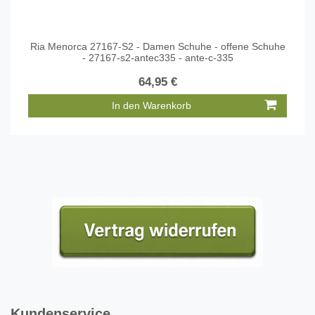
Ria Menorca 27167-S2 - Damen Schuhe - offene Schuhe
- 27167-s2-antec335 - ante-c-335
64,95 €
In den Warenkorb
Kundenservice