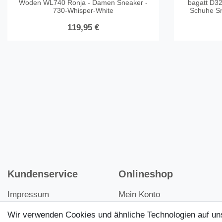
Woden WL740 Ronja - Damen Sneaker -
bagatt D3
730-Whisper-White
Schuhe Sn
119,95 €
Kundenservice
Onlineshop
Impressum
Mein Konto
Datenschutz
Kontakt
Wir verwenden Cookies und ähnliche Technologien auf u