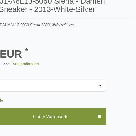
D31-A6L13-5050 Siena - Damen
neaker - 2013-White-Silver
D31-A6L13-5050 Siena-382013WhiteSilver
*
7 EUR
. zzgl.
Versandkosten
le
In den Warenkorb