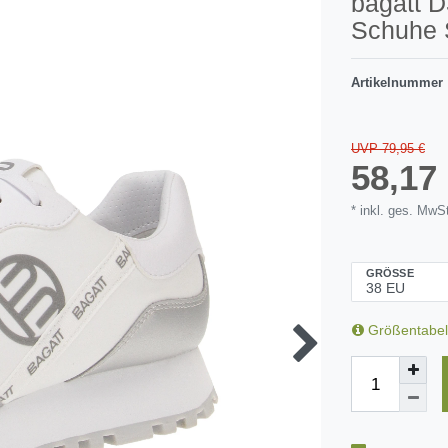
bagatt 
Schuhe S
Artikelnummer
UVP 79,95 €
58,1
* inkl. ges. MwSt
GRÖSSE
Größentabel