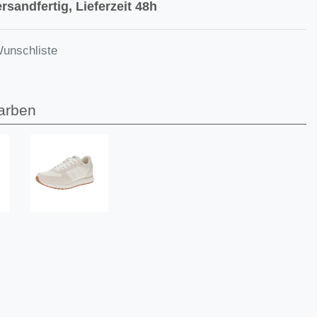
rsandfertig, Lieferzeit 48h
Wunschliste
arben