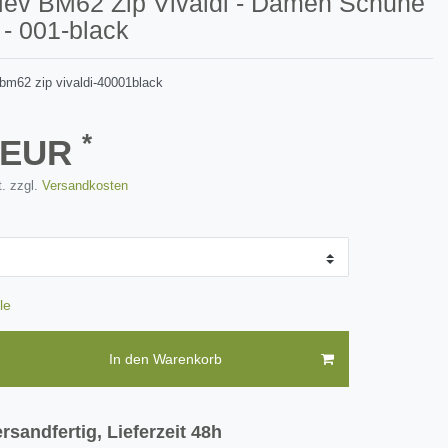
Mev BM62 Zip Vivaldi - Damen Schuhe
- 001-black
bm62 zip vivaldi-40001black
*
5 EUR
. zzgl.
Versandkosten
le
In den Warenkorb
rsandfertig, Lieferzeit 48h