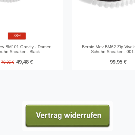
-38%
ev BM101 Gravity - Damen
Bernie Mev BM62 Zip Vival
Bernie Mev BM101 Gravit
huhe Sneaker - Black
Schuhe Sneaker - 002-
Schuhe Sneaker - 001-
49,48 €
79,95 €
99,95 €
79,95 €