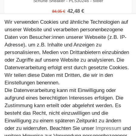
Schuhe Sneaker - PLS30246 - silber
42,48 €
84,95 €
In den Warenkorb
Wir verwenden Cookies und ähnliche Technologien auf
unserer Website und verarbeiten personenbezogene
Daten von Besucher:innen unserer Webseite (z.B. IP-
Adresse), um z.B. Inhalte und Anzeigen zu
personalisieren, Medien von Drittanbietern einzubinden
oder Zugriffe auf unsere Website zu analysieren. Die
Datenverarbeitung erfolgt erst durch gesetzte Cookies.
Wir teilen diese Daten mit Dritten, die wir in den
Einstellungen benennen.
Die Datenverarbeitung kann mit Einwilligung oder
aufgrund eines berechtigten Interesses erfolgen. Die
Zustimmung kann erteilt oder abgelehnt werden. Es
Kundenservice
besteht das Recht, nicht einzuwilligen und die
Einwilligung zu einem späteren Zeitpunkt zu ändern
Impressum
oder zu widerrufen. Beachten Sie unser
Impressum
und
Datenschutz
weitere Hinweise zur Verwendung personenbezogener