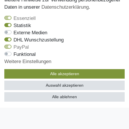
Daten in unserer
Daten­schutz­erklärung
.
AGB
Widerrufsrecht
Essenziell
Statistik
Versandinformationen
Externe Medien
Zahlungsmöglichkeiten
DHL Wunschzustellung
PayPal
Funktional
Onlineshop
Weitere Einstellungen
Mein Konto
Alle akzeptieren
Kontakt
Auswahl akzeptieren
Kundenretouren
SEHR GUT
(4.97 / 5)
Alle ablehnen
Reparaturservice
aus
485
Bewertungen bei: ebay.de, amazon.de, shopvote.de ⓘ
Informationen zur Echtheit der Bewertungen
Zahlungsarten