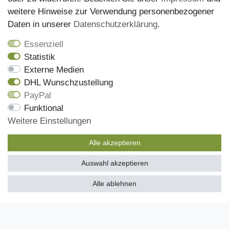
Datenschutz
weitere Hinweise zur Verwendung personenbezogener
Daten in unserer
Daten­schutz­erklärung
.
AGB
Widerrufsrecht
Essenziell
Statistik
Versandinformationen
Externe Medien
Zahlungsmöglichkeiten
DHL Wunschzustellung
PayPal
Funktional
Onlineshop
Weitere Einstellungen
Mein Konto
Alle akzeptieren
Kontakt
Auswahl akzeptieren
Kundenretouren
SEHR GUT
(4.97 / 5)
Alle ablehnen
Reparaturservice
aus
485
Bewertungen bei: ebay.de, amazon.de, shopvote.de ⓘ
Informationen zur Echtheit der Bewertungen
Zahlungsarten