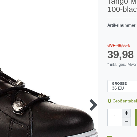
Tango M
100-bla
Artikelnummer
UVP 49,95 €
39,9
* inkl. ges. MwSt
GRÖSSE
Größentabel