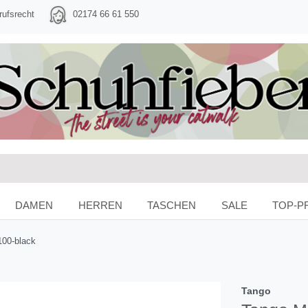
rufsrecht
02174 66 61 550
DAMEN
HERREN
TASCHEN
SALE
TOP-P
00-black
Tango