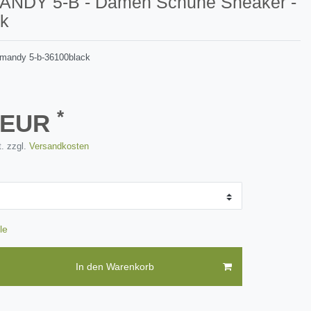
ANDY 5-B - Damen Schuhe Sneaker -
ck
mandy 5-b-36100black
*
8 EUR
. zzgl.
Versandkosten
le
In den Warenkorb