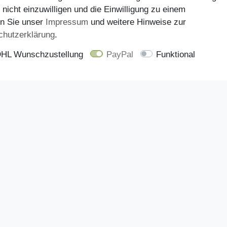
 nicht einzuwilligen und die Einwilligung zu einem
en Sie unser
Impressum
und weitere Hinweise zur
Tango MANDY 5-B - Dame
chutz­erklärung
.
Sneaker - 100-bla
39,98 €
HL Wunschzustellung
PayPal
Funktional
49,95 €
Zahlungsarten