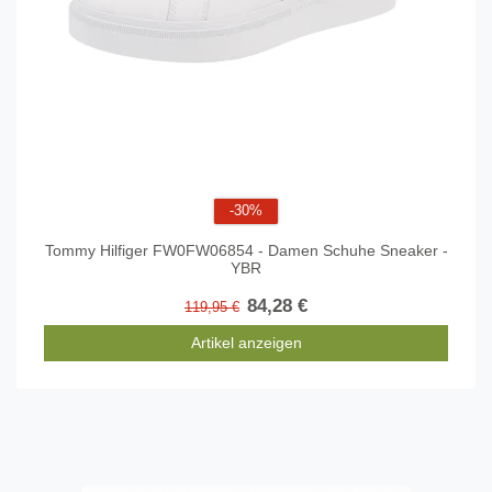
-30%
Tommy Hilfiger FW0FW06854 - Damen Schuhe Sneaker -
YBR
84,28 €
119,95 €
Artikel anzeigen