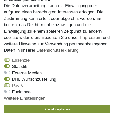
Die Datenverarbeitung kann mit Einwilligung oder
aufgrund eines berechtigten Interesses erfolgen. Die
Zustimmung kann erteilt oder abgelehnt werden. Es
Kundenservice
besteht das Recht, nicht einzuwilligen und die
Einwilligung zu einem späteren Zeitpunkt zu ändern
Impressum
oder zu widerrufen. Beachten Sie unser
Impressum
und
Datenschutz
weitere Hinweise zur Verwendung personenbezogener
Daten in unserer
Daten­schutz­erklärung
.
AGB
Widerrufsrecht
Essenziell
Statistik
Versandinformationen
Externe Medien
Zahlungsmöglichkeiten
DHL Wunschzustellung
PayPal
Funktional
Onlineshop
Weitere Einstellungen
Mein Konto
Alle akzeptieren
Kontakt