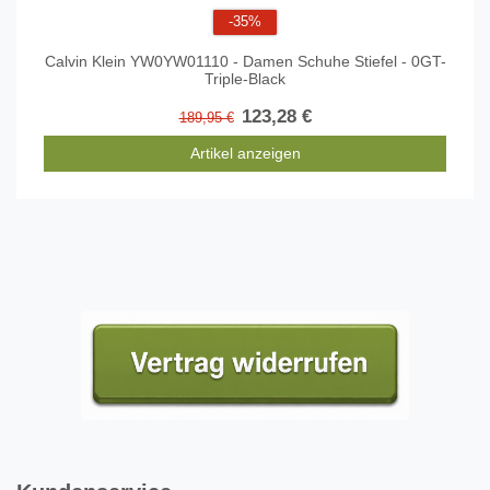
-35%
Calvin Klein YW0YW01110 - Damen Schuhe Stiefel - 0GT-
Triple-Black
123,28 €
189,95 €
Artikel anzeigen