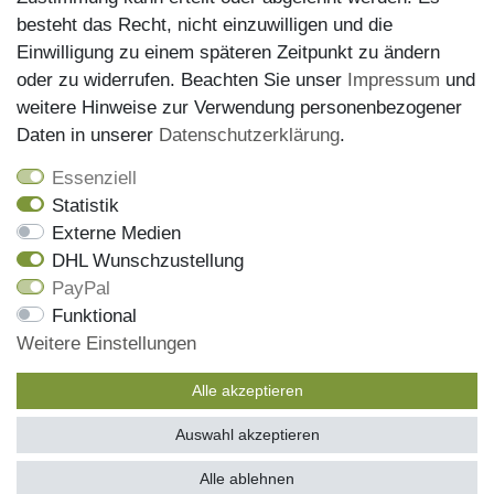
besteht das Recht, nicht einzuwilligen und die
Einwilligung zu einem späteren Zeitpunkt zu ändern
oder zu widerrufen. Beachten Sie unser
Impressum
und
weitere Hinweise zur Verwendung personenbezogener
Versand
Daten in unserer
Daten­schutz­erklärung
.
Essenziell
Statistik
Externe Medien
DHL Wunschzustellung
PayPal
Wir haben alle Artikel auf Lager und liefern mit unserem
Funktional
Versandpartner DHL
Weitere Einstellungen
Bestellungen die bis 13 Uhr eingehen, werden noch am
gleichen Tag versendet, die Sendungsnummer erhalen Sie
Alle akzeptieren
mit der Versandbestätigung per Email
Auswahl akzeptieren
© schuhfieber.de 2026 | Alle Rechte vorbehalten.
SEHR GUT
(4.97 / 5)
Alle ablehnen
aus
485
Bewertungen bei: ebay.de, amazon.de, shopvote.de ⓘ