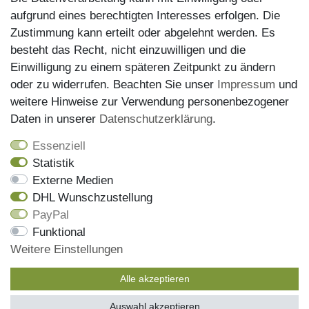
aufgrund eines berechtigten Interesses erfolgen. Die
Zustimmung kann erteilt oder abgelehnt werden. Es
besteht das Recht, nicht einzuwilligen und die
Einwilligung zu einem späteren Zeitpunkt zu ändern
oder zu widerrufen. Beachten Sie unser
Impressum
und
weitere Hinweise zur Verwendung personenbezogener
Versand
Daten in unserer
Daten­schutz­erklärung
.
Essenziell
Statistik
Externe Medien
DHL Wunschzustellung
PayPal
Wir haben alle Artikel auf Lager und liefern mit unserem
Funktional
Versandpartner DHL
Weitere Einstellungen
Bestellungen die bis 13 Uhr eingehen, werden noch am
gleichen Tag versendet, die Sendungsnummer erhalen Sie
Alle akzeptieren
mit der Versandbestätigung per Email
Auswahl akzeptieren