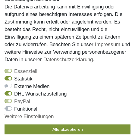
Die Datenverarbeitung kann mit Einwilligung oder
aufgrund eines berechtigten Interesses erfolgen. Die
Zustimmung kann erteilt oder abgelehnt werden. Es
besteht das Recht, nicht einzuwilligen und die
Einwilligung zu einem späteren Zeitpunkt zu ändern
oder zu widerrufen. Beachten Sie unser
Impressum
und
weitere Hinweise zur Verwendung personenbezogener
Versand
Daten in unserer
Daten­schutz­erklärung
.
Essenziell
Statistik
Externe Medien
DHL Wunschzustellung
PayPal
Wir haben alle Artikel auf Lager und liefern mit unserem
Funktional
Versandpartner DHL
Weitere Einstellungen
Bestellungen die bis 13 Uhr eingehen, werden noch am
gleichen Tag versendet, die Sendungsnummer erhalen Sie
Alle akzeptieren
mit der Versandbestätigung per Email