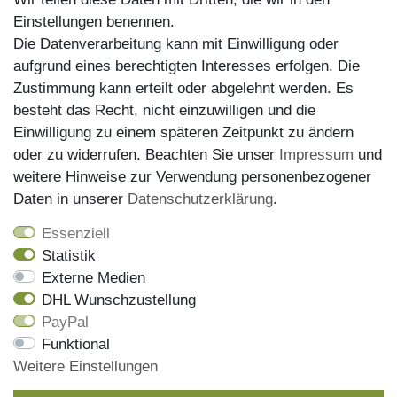
Einstellungen benennen.
Die Datenverarbeitung kann mit Einwilligung oder
aufgrund eines berechtigten Interesses erfolgen. Die
Zustimmung kann erteilt oder abgelehnt werden. Es
Kundenservice
besteht das Recht, nicht einzuwilligen und die
Einwilligung zu einem späteren Zeitpunkt zu ändern
Impressum
oder zu widerrufen. Beachten Sie unser
Impressum
und
Datenschutz
weitere Hinweise zur Verwendung personenbezogener
Daten in unserer
Daten­schutz­erklärung
.
AGB
Widerrufsrecht
Essenziell
Statistik
Versandinformationen
Externe Medien
Zahlungsmöglichkeiten
DHL Wunschzustellung
PayPal
Funktional
Onlineshop
Weitere Einstellungen
Mein Konto