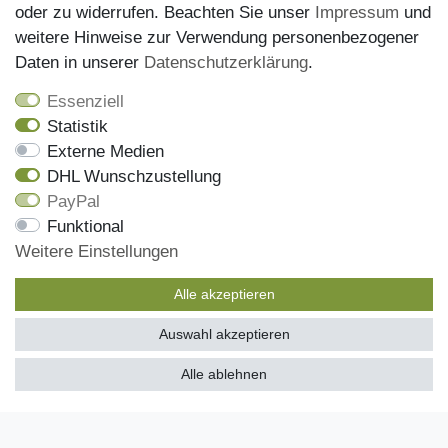
oder zu widerrufen. Beachten Sie unser
Impressum
und
Datenschutz
weitere Hinweise zur Verwendung personenbezogener
Daten in unserer
Daten­schutz­erklärung
.
AGB
Widerrufsrecht
Essenziell
Statistik
Versandinformationen
Externe Medien
Zahlungsmöglichkeiten
DHL Wunschzustellung
PayPal
Funktional
Onlineshop
Weitere Einstellungen
Mein Konto
Alle akzeptieren
Kontakt
Auswahl akzeptieren
Kundenretouren
SEHR GUT
(4.97 / 5)
Reparaturservice
Alle ablehnen
aus
485
Bewertungen bei: ebay.de, amazon.de, shopvote.de ⓘ
Informationen zur Echtheit der Bewertungen
Zahlungsarten