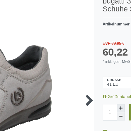
bugatti 
Schuhe S
Artikelnummer
UVP 79,95 €
60,2
* inkl. ges. MwSt
GRÖSSE
Größentabel