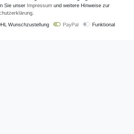
en Sie unser
Impressum
und weitere Hinweise zur
bugatti 321-A3860-6914 Trev
chutz­erklärung
.
Schuhe Sneaker - 2115-off
60,22 €
HL Wunschzustellung
PayPal
Funktional
79,95 €
Zahlungsarten