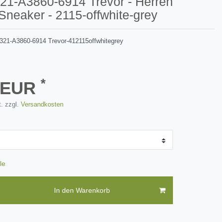
321-A3860-6914 Trevor - Herren
neaker - 2115-offwhite-grey
321-A3860-6914 Trevor-412115offwhitegrey
*
2 EUR
. zzgl.
Versandkosten
le
In den Warenkorb