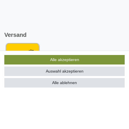
Versand
Alle akzeptieren
Auswahl akzeptieren
Wir haben alle Artikel auf Lager und liefern mit unserem
Alle ablehnen
Versandpartner DHL
Bestellungen die bis 13 Uhr eingehen, werden noch am
gleichen Tag versendet, die Sendungsnummer erhalen Sie
SEHR GUT
mit der Versandbestätigung per Email
4.97 / 5
aus 485 Bewertungen
bei: ebay.de,
amazon.de,
shopvote.de