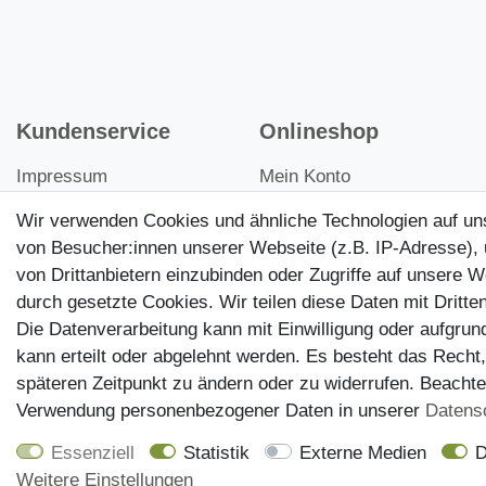
Kundenservice
Onlineshop
Impressum
Mein Konto
Datenschutz
Kontakt
Wir verwenden Cookies und ähnliche Technologien auf u
von Besucher:innen unserer Webseite (z.B. IP-Adresse), 
AGB
Kundenretouren
von Drittanbietern einzubinden oder Zugriffe auf unsere W
Widerrufsrecht
Reparaturservice
durch gesetzte Cookies. Wir teilen diese Daten mit Dritten
Versandinformationen
Die Datenverarbeitung kann mit Einwilligung oder aufgrun
kann erteilt oder abgelehnt werden. Es besteht das Recht,
Zahlungsmöglichkeiten
späteren Zeitpunkt zu ändern oder zu widerrufen. Beacht
Verwendung personenbezogener Daten in unserer
Daten­s
Essenziell
Statistik
Externe Medien
D
© schuhfieber.de 2026 | Alle Rechte vorbehalten.
Weitere Einstellungen