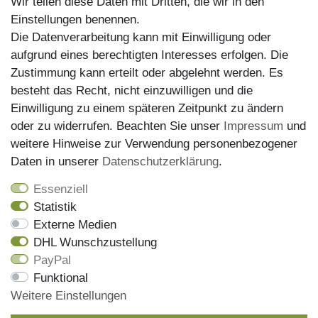
Wir teilen diese Daten mit Dritten, die wir in den
Einstellungen benennen.
Die Datenverarbeitung kann mit Einwilligung oder
aufgrund eines berechtigten Interesses erfolgen. Die
Zustimmung kann erteilt oder abgelehnt werden. Es
besteht das Recht, nicht einzuwilligen und die
Einwilligung zu einem späteren Zeitpunkt zu ändern
oder zu widerrufen. Beachten Sie unser
Impressum
und
weitere Hinweise zur Verwendung personenbezogener
Versand
Daten in unserer
Daten­schutz­erklärung
.
Essenziell
Statistik
Externe Medien
DHL Wunschzustellung
PayPal
Wir haben alle Artikel auf Lager und liefern mit unserem
Funktional
Versandpartner DHL
Weitere Einstellungen
Bestellungen die bis 13 Uhr eingehen, werden noch am
gleichen Tag versendet, die Sendungsnummer erhalen Sie