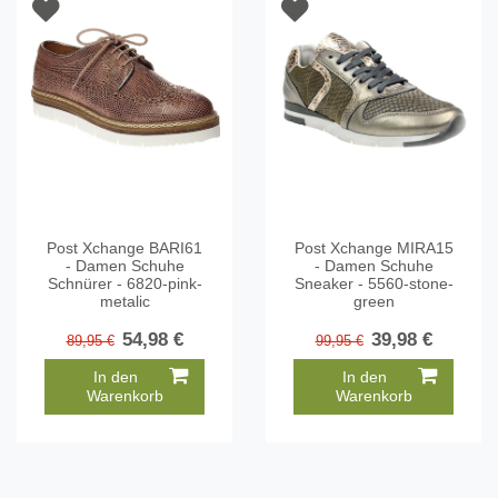
Post Xchange BARI61
Post Xchange MIRA15
- Damen Schuhe
- Damen Schuhe
Schnürer - 6820-pink-
Sneaker - 5560-stone-
metalic
green
54,98 €
39,98 €
89,95 €
99,95 €
In den
In den
Warenkorb
Warenkorb