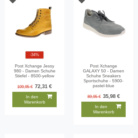
-34%
Post Xchange Jessy
Post Xchange
980 - Damen Schuhe
GALAXY 50 - Damen
Stiefel - 8500-yellow
Schuhe Sneakers
Sportschuhe - 5900-
pastel-blue
72,31 €
109,95 €
35,98 €
In den
89,95 €
Warenkorb
In den
Warenkorb