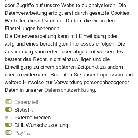
Zahlungsarten
oder Zugriffe auf unsere Website zu analysieren. Die
Datenverarbeitung erfolgt erst durch gesetzte Cookies.
Wir teilen diese Daten mit Dritten, die wir in den
Einstellungen benennen.
Die Datenverarbeitung kann mit Einwilligung oder
aufgrund eines berechtigten Interesses erfolgen. Die
Zustimmung kann erteilt oder abgelehnt werden. Es
besteht das Recht, nicht einzuwilligen und die
Einwilligung zu einem späteren Zeitpunkt zu ändern
oder zu widerrufen. Beachten Sie unser
Impressum
und
weitere Hinweise zur Verwendung personenbezogener
Versand
Daten in unserer
Daten­schutz­erklärung
.
Essenziell
Statistik
Externe Medien
DHL Wunschzustellung
PayPal
Wir haben alle Artikel auf Lager und liefern mit unserem