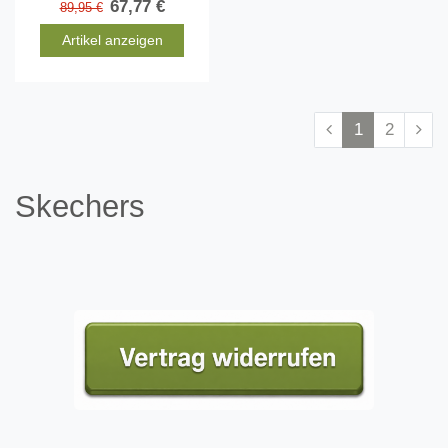
67,77 €
89,95 €
Artikel anzeigen
1
2
Skechers