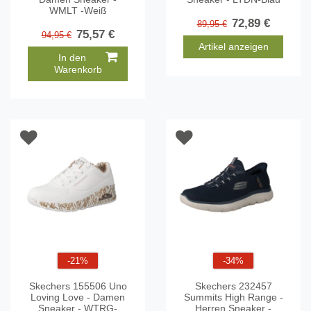
WMLT -Weiß
72,89 €
89,95 €
75,57 €
94,95 €
Artikel anzeigen
In den
Warenkorb
-21%
-34%
Skechers 155506 Uno
Skechers 232457
Loving Love - Damen
Summits High Range -
Sneaker - WTRG-
Herren Sneaker -