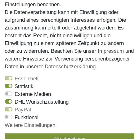
Einstellungen benennen.
Die Datenverarbeitung kann mit Einwilligung oder
aufgrund eines berechtigten Interesses erfolgen. Die
Zustimmung kann erteilt oder abgelehnt werden. Es
besteht das Recht, nicht einzuwilligen und die
Einwilligung zu einem späteren Zeitpunkt zu ändern
oder zu widerrufen. Beachten Sie unser
Impressum
und
weitere Hinweise zur Verwendung personenbezogener
Versand
Daten in unserer
Daten­schutz­erklärung
.
Essenziell
Statistik
Externe Medien
DHL Wunschzustellung
PayPal
Wir haben alle Artikel auf Lager und liefern mit unserem
Funktional
Versandpartner DHL
Weitere Einstellungen
Bestellungen die bis 13 Uhr eingehen, werden noch am
gleichen Tag versendet, die Sendungsnummer erhalen Sie
Alle akzeptieren