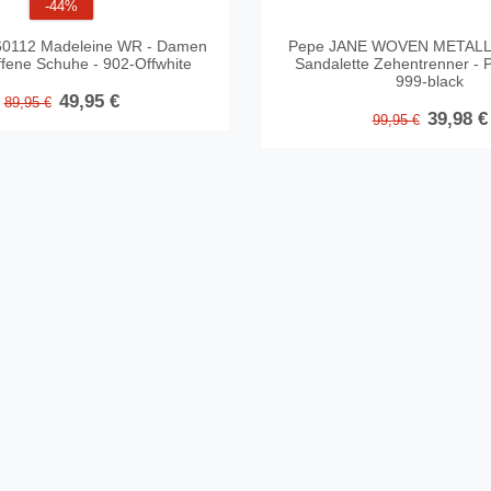
-44%
 60112 Madeleine WR - Damen
Pepe JANE WOVEN METALL
fene Schuhe - 902-Offwhite
Sandalette Zehentrenner - 
999-black
49,95 €
89,95 €
39,98 €
99,95 €