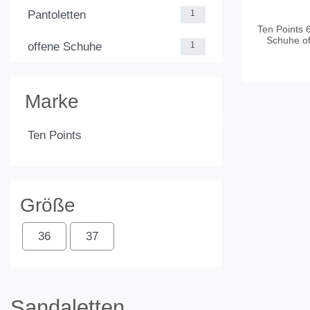
Pantoletten
1
Ten Points
Schuhe of
offene Schuhe
1
Marke
Ten Points
Größe
36
37
Sandaletten